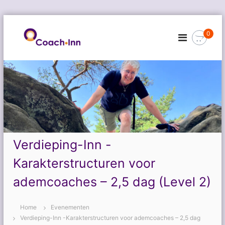
G
a
0
n
a
a
r
d
e
i
n
h
o
Verdieping-Inn -
u
d
Karakterstructuren voor
ademcoaches – 2,5 dag (Level 2)
Home
Evenementen
Verdieping-Inn -Karakterstructuren voor ademcoaches – 2,5 dag