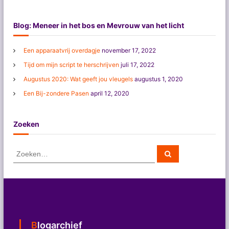
Blog: Meneer in het bos en Mevrouw van het licht
Een apparaatvrij overdagje
november 17, 2022
Tijd om mijn script te herschrijven
juli 17, 2022
Augustus 2020: Wat geeft jou vleugels
augustus 1, 2020
Een Bij-zondere Pasen
april 12, 2020
Zoeken
Z
Z
o
o
e
e
k
e
k
n
e
n
n
Blogarchief
a