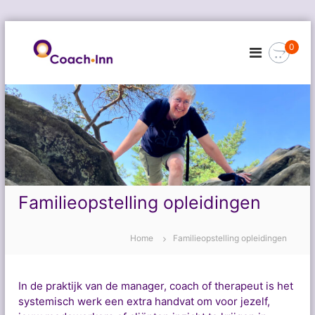
G
a
0
n
a
a
r
d
e
i
n
h
o
Familieopstelling opleidingen
u
d
Home
Familieopstelling opleidingen
In de praktijk van de manager, coach of therapeut is het
systemisch werk een extra handvat om voor jezelf,