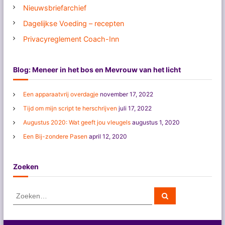
Nieuwsbriefarchief
Dagelijkse Voeding – recepten
Privacyreglement Coach-Inn
Blog: Meneer in het bos en Mevrouw van het licht
Een apparaatvrij overdagje
november 17, 2022
Tijd om mijn script te herschrijven
juli 17, 2022
Augustus 2020: Wat geeft jou vleugels
augustus 1, 2020
Een Bij-zondere Pasen
april 12, 2020
Zoeken
Z
Z
o
o
e
e
k
e
k