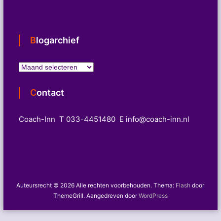
n
e
n
n
Blogarchief
a
a
r
B
:
l
o
Contact
g
a
r
Coach-Inn T 033-4451480 E info@coach-inn.nl
c
h
i
e
f
Auteursrecht © 2026
Alle rechten voorbehouden. Thema:
Flash
door
ThemeGrill. Aangedreven door
WordPress