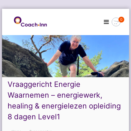
G
a
0
n
a
a
r
d
e
i
n
h
o
Vraaggericht Energie
u
d
Waarnemen – energiewerk,
healing & energielezen opleiding
8 dagen Level1