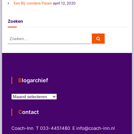
Een Bij-zondere Pasen
april 12, 2020
Zoeken
Z
Z
o
o
e
e
k
e
k
n
e
n
n
Blogarchief
a
a
r
B
:
l
o
Contact
g
a
r
Coach-Inn T 033-4451480 E info@coach-inn.nl
c