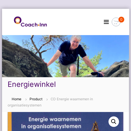
G
a
0
n
a
a
r
d
e
i
n
h
o
Energiewinkel
u
d
Home
Product
CD Energie waarnemen in
organisatiesystemen