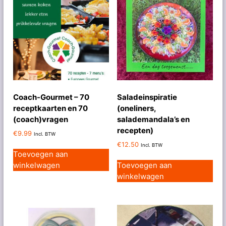
Coach-Gourmet – 70
Saladeinspiratie
receptkaarten en 70
(oneliners,
(coach)vragen
salademandala’s en
recepten)
€
9.99
Incl. BTW
€
12.50
Incl. BTW
Toevoegen aan
winkelwagen
Toevoegen aan
winkelwagen