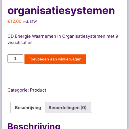
organisatiesystemen
€
12.00
Incl. BTW
CD Energie Waarnemen in Organisatiesystemen met 9
visualisaties
C
Toevoegen aan winkelwagen
D
E
n
e
r
Categorie:
Product
g
i
Beschrijving
Beoordelingen (0)
e
w
a
Beschrijving
a