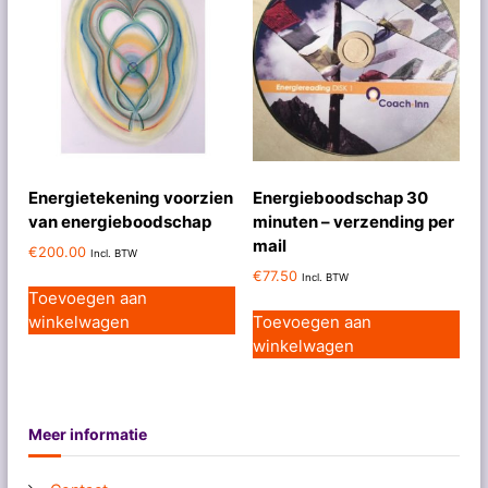
Energietekening voorzien
Energieboodschap 30
van energieboodschap
minuten – verzending per
mail
€
200.00
Incl. BTW
€
77.50
Incl. BTW
Toevoegen aan
winkelwagen
Toevoegen aan
winkelwagen
Meer informatie