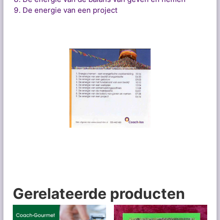
y
De energie van een project
s
t
e
m
e
n
a
a
n
t
a
l
Gerelateerde producten