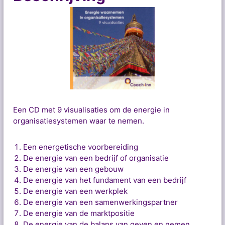
r
n
e
m
e
n
i
n
o
r
Een CD met 9 visualisaties om de energie in
g
organisatiesystemen waar te nemen.
a
n
Een energetische voorbereiding
i
De energie van een bedrijf of organisatie
s
De energie van een gebouw
a
De energie van het fundament van een bedrijf
t
De energie van een werkplek
i
De energie van een samenwerkingspartner
e
De energie van de marktpositie
s
De energie van de balans van geven en nemen